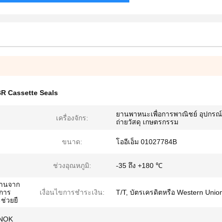
R Cassette Seals
ยานพาหนะเพื่อการพาณิชย์ อุปกรณ
เครื่องจักร:
ถ่ายวัสดุ เกษตรกรรม
ขนาด:
โออีเอ็ม 01027784B
ช่วงอุณหภูมิ:
-35 ถึง +180 ℃
งงานจาก
ดการ
เงื่อนไขการชำระเงิน:
T/T, บัตรเครดิตหรือ Western Unio
ช่วยยื
อ NOK