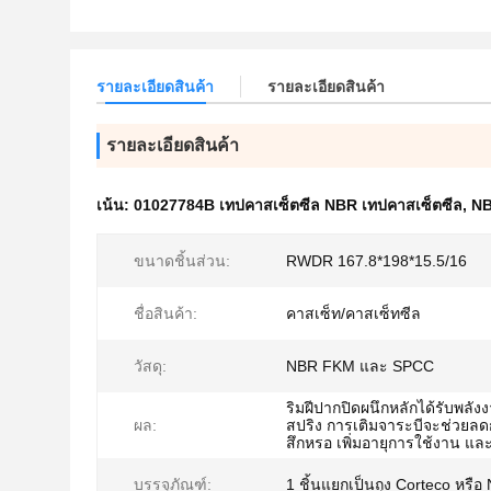
รายละเอียดสินค้า
รายละเอียดสินค้า
รายละเอียดสินค้า
เน้น:
01027784B เทปคาสเซ็ตซีล NBR เทปคาสเซ็ตซีล
,
NB
ขนาดชิ้นส่วน:
RWDR 167.8*198*15.5/16
ชื่อสินค้า:
คาสเซ็ท/คาสเซ็ทซีล
วัสดุ:
NBR FKM และ SPCC
ริมฝีปากปิดผนึกหลักได้รับพลั
ผล:
สปริง การเติมจาระบีจะช่วยล
สึกหรอ เพิ่มอายุการใช้งาน และ
บรรจุุภัณฑ์:
1 ชิ้นแยกเป็นถุง Corteco หรื