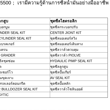
500； เรามีความรู้ด้านการซีลน้ำมันอย่างมืออาชีพ
กสูบ
ชุดซีลไฮดรอลิก
บอกบูม
ชุดซีลกระบอกปรับ
NDER SEAL KIT
CENTER JIONT KIT
YLINDER SEAL KIT
ชุดซีลมอเตอร์สวิง
เบรคเกอร์
ชุดซีลมอเตอร์เดินทาง
ลเครน
ชุดซีลวาล์วควบคุม
ีล GRADER
ชุดซีลวาล์ว PIOLVE
ีลชุดซ่อม
HYDAULIC PIMP SEAL KIT
ด
ชุดซีลลูกสูบ
วเซอร์โว
ชุดซีลปั๊มเกียร์
่นขุดเจาะ
AV SEAL KIT
เทรลเลอร์คอนกรีต
ชุดซีลปั๊มหลัก
 BULLDOZER SEAL KIT
ชุดซีลวาล์วโซลินอยด์
SYTIC