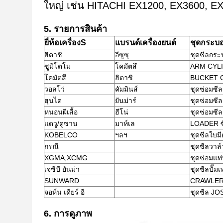
ใหญ่ เช่น HITACHI EX1200, EX3600, EX5
5. รายการสินค้า
ยี่ห้อเครื่องS
แบรนด์เครื่องยนต์
ชุดกระบอ
ฮิตาชิ
อีซูซุ
ชุดซีลกระ
ซูมิโตโม
โคมัตสึ
ARM CYLI
โคมัตสึ
ฮิตาชิ
BUCKET C
วอลโว่
คัมมินส์
ชุดซ่อมซีล
ฮุนได
ยันม่าร์
ชุดซ่อมซี
หนอนผีเสื้อ
ฮีโน่
ชุดซ่อมซ
แดวู/ดูซาน
มาห์เล
LOADER ซ
KOBELCO
ฯลฯ
ชุดซีลใบมี
กรณี
ชุดซีลวาล์
XGMA,XCMG
ชุดซ่อมแท
เจซีบี ยันม่า
ชุดซีลปั๊ม
SUNWARD
CRAWLER
จอห์น เดียร์ อี
ชุดซีล JO
6. การดูภาพ