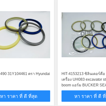
490 31Y104461 ตรา Hyundai
HIT-4153213 ซิลินเดอร์คื
เครื่อง UH083 excavator s
boom แอร์ม BUCKER SEA
ลินเดอร์ไฮดรอลิก
หา ราคา ที่ ดี ที่สุด
หา ราคา ที่ ดี ที