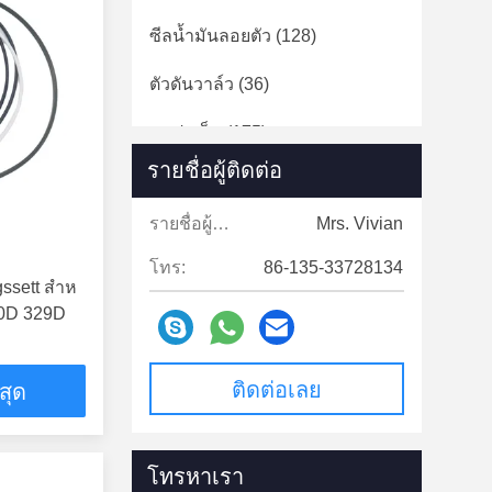
ซีลน้ำมันลอยตัว
(128)
ตัวดันวาล์ว
(36)
ชุดปะเก็น
(175)
รายชื่อผู้ติดต่อ
เครื่องยนต์เทอร์โบชาร์จเจอร์
(21)
รายชื่อผู้ติดต่อ:
Mrs. Vivian
แผ่นแรงเสียดทาน
(150)
โทร:
86-135-33728134
ssett สําห
330D 329D
ติดต่อเลย
่สุด
โทรหาเรา