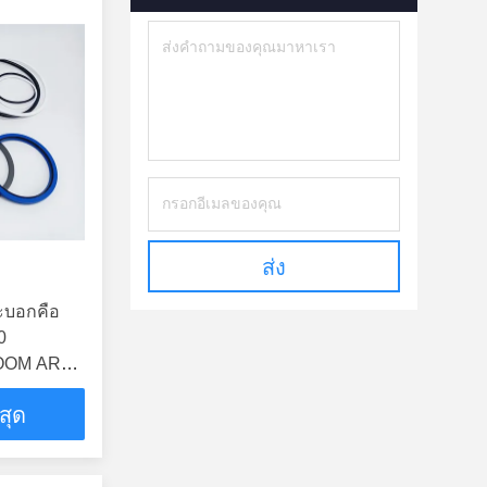
ส่ง
ะบอกคือ
0
BOOM ARM
รอลิกกระ
่สุด