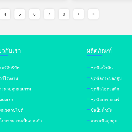
4
5
6
7
8
่ยวกับเรา
ผลิตภัณฑ์
ระวัติบริษัท
ชุดซีลน้ำมัน
ัวร์โรงงาน
ชุดซีลกระบอกสูบ
ารควบคุมคุณภาพ
ชุดซีลไฮดรอลิก
ิดต่อเรา
ชุดซีลเบรกเกอร์
ผนผังเว็บไซต์
ซีลปั๊มน้ำมัน
โยบายความเป็นส่วนตัว
แหวนซีลลูกสูบ