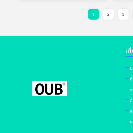
1
2
3
เกี
ป
ท
ก
ต
แ
น