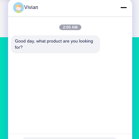
Vivian
2:05 AM
Good day, what product are you looking 
for?
ติดต่อเรา
vivianwenwen8@gmail.com
86-135-33728134
ไม่212จูจีขี่ไป ตําบลเทียนฮี กวางโจว จีน