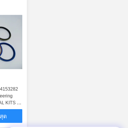
อ 4153282
teering
L KITS ซิ
่สุด