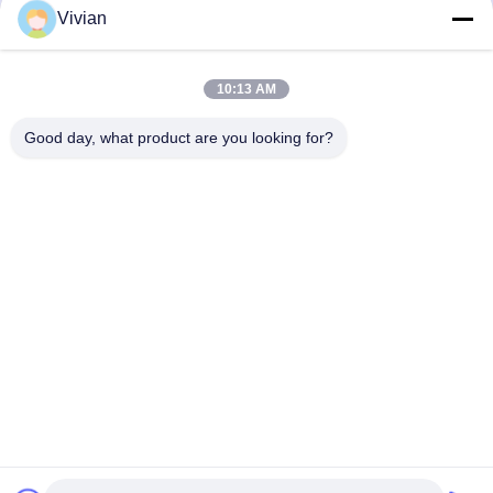
Mechanical Seal
Vivian
หา ราคา ที่ ดี ที่สุด
หา ราคา ที่ ดี ที่สุด
10:13 AM
Good day, what product are you looking for?
GUANGZHOU OPAL MACHINERY PARTS
OPERATION DEPARTMENT
vivianwenwen8@gmail.com
86-135-33728134
NO.212, Zhu ji rode, Tian He Distric, Guangzhou, China