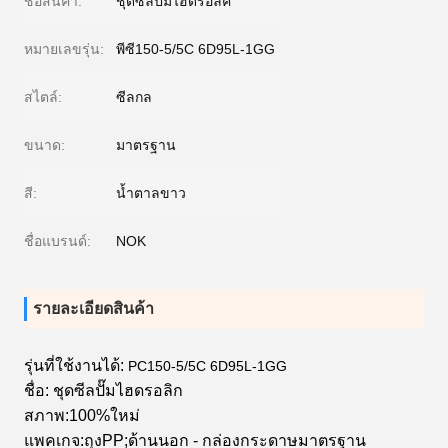
ชื่อสินค้า:
ชุดซีลปั๊มไฮดรอลิค
หมายเลขรุ่น:
พีซี150-5/5C 6D95L-1GG
สไตล์:
ซีลกล
ขนาด:
มาตรฐาน
สี:
น้ำตาลขาว
ชื่อแบรนด์:
NOK
รายละเอียดสินค้า
รุ่นที่ใช้งานได้:
PC150-5/5C 6D95L-1GG
ชื่อ: ชุดซีลปั๊มไฮดรอลิก
สภาพ:100%ใหม่
แพคเกจ:ถุงPP;ด้านนอก - กล่องกระดาษมาตรฐาน