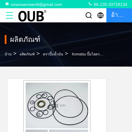
vivianwenwen8@gmail.com
86-135-33728134
อ้างอิง
ผลิตภัณฑ์
>
>
>
บ้าน
ผลิตภัณฑ์
ตราปั๊มน้ำมัน
Komatsu ปั๊มไฮดรอลิกปั๊มหลักชุดซีล 708-25-04032 รถขุดปั๊มซีลน้ำมันสำหรับ PC150-5/5C 6D95L-1GG