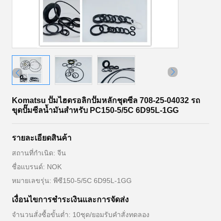
Komatsu ปั๊มไฮดรอลิกปั๊มหลักชุดซีล 708-25-04032 รถ
ขุดปั๊มซีลน้ำมันสำหรับ PC150-5/5C 6D95L-1GG
รายละเอียดสินค้า
สถานที่กำเนิด: จีน
ชื่อแบรนด์: NOK
หมายเลขรุ่น: พีซี150-5/5C 6D95L-1GG
เงื่อนไขการชำระเงินและการจัดส่ง
จำนวนสั่งซื้อขั้นต่ำ: 10ชุด/ยอมรับคำสั่งทดลอง