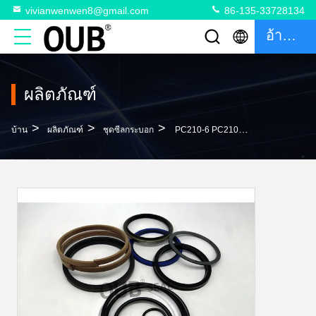
vivianwenwen8@gmail.com
86-135-33728134
อ้างอิง
ผลิตภัณฑ์
>
>
>
บ้าน
ผลิตภัณฑ์
ชุดซีลกระบอก
PC210-6 PC210LC-6 โอริงทนน้ำมันทนทาน 707-98-45220 ชุดซีลถังบูม 707-98-47600 707-99-57200