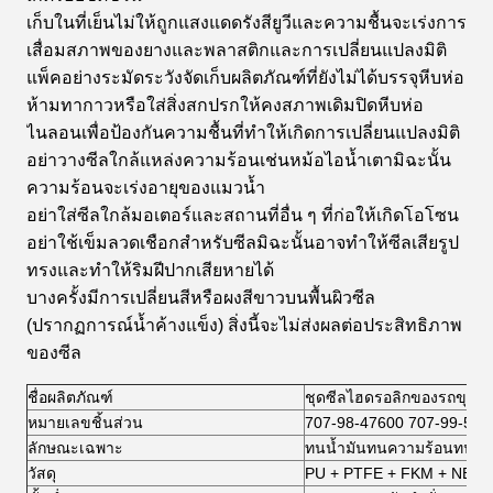
เก็บในที่เย็นไม่ให้ถูกแสงแดดรังสียูวีและความชื้นจะเร่งการ
เสื่อมสภาพของยางและพลาสติกและการเปลี่ยนแปลงมิติ
แพ็คอย่างระมัดระวังจัดเก็บผลิตภัณฑ์ที่ยังไม่ได้บรรจุหีบห่อ
ห้ามทากาวหรือใส่สิ่งสกปรกให้คงสภาพเดิมปิดหีบห่อ
ไนลอนเพื่อป้องกันความชื้นที่ทำให้เกิดการเปลี่ยนแปลงมิติ
อย่าวางซีลใกล้แหล่งความร้อนเช่นหม้อไอน้ำเตามิฉะนั้น
ความร้อนจะเร่งอายุของแมวน้ำ
อย่าใส่ซีลใกล้มอเตอร์และสถานที่อื่น ๆ ที่ก่อให้เกิดโอโซน
อย่าใช้เข็มลวดเชือกสำหรับซีลมิฉะนั้นอาจทำให้ซีลเสียรูป
ทรงและทำให้ริมฝีปากเสียหายได้
บางครั้งมีการเปลี่ยนสีหรือผงสีขาวบนพื้นผิวซีล
(ปรากฏการณ์น้ำค้างแข็ง) สิ่งนี้จะไม่ส่งผลต่อประสิทธิภาพ
ของซีล
ชื่อผลิตภัณฑ์
ชุดซีลไฮดรอลิกของรถขุด
หมายเลขชิ้นส่วน
707-98-47600 707-99-572
ลักษณะเฉพาะ
ทนน้ำมันทนความร้อนทนท
วัสดุ
PU + PTFE + FKM + NBR