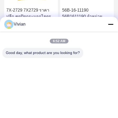
7X-2729 7X2729 ราคา
56B-16-11190
ปลีก ชุดปิดกระบอกไฮดรอ
56B1611190 จําหน่าย
ลิก 826B
อะไหล่คุณภาพสูง เครื่อง
Vivian
กรองน้ํามันไฮดรอลิก
หา ราคา ที่ ดี ที่สุด
หา ราคา ที่ ดี ที่สุด
HM400-2 HM350-2
6:52 AM
Good day, what product are you looking for?
GUANGZHOU OPAL MACHINERY PARTS
OPERATION DEPARTMENT
vivianwenwen8@gmail.com
86-135-33728134
NO.212, Zhu ji rode, Tian He Distric, Guangzhou, China