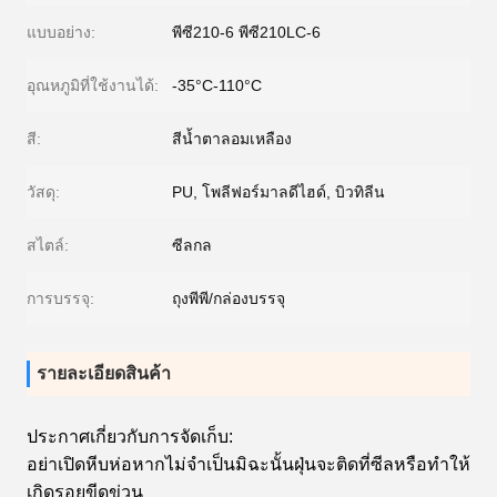
แบบอย่าง:
พีซี210-6 พีซี210LC-6
อุณหภูมิที่ใช้งานได้:
-35°C-110°C
สี:
สีน้ำตาลอมเหลือง
วัสดุ:
PU, โพลีฟอร์มาลดีไฮด์, บิวทิลีน
สไตล์:
ซีลกล
การบรรจุ:
ถุงพีพี/กล่องบรรจุ
รายละเอียดสินค้า
ประกาศเกี่ยวกับการจัดเก็บ:
อย่าเปิดหีบห่อหากไม่จำเป็นมิฉะนั้นฝุ่นจะติดที่ซีลหรือทำให้
เกิดรอยขีดข่วน