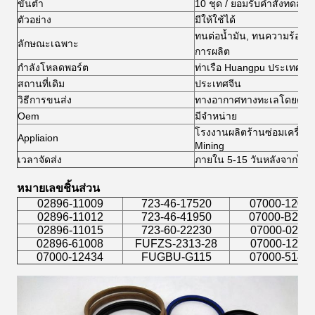
ขั้นต่ำ
10 ชุด / ยอมรับคำสั่งทดลอง
ตัวอย่าง
มีให้ใช้ได้
ทนต่อน้ำมัน, ทนความร้อน,
ลักษณะเฉพาะ
การผลิต
กำลังโหลดพอร์ต
ท่าเรือ Huangpu ประเทศจีน
สถานที่เดิม
ประเทศจีน
วิธีการขนส่ง
ทางอากาศทางทะเลโดยด่วน 
Oem
มีจำหน่าย
โรงงานผลิตร้านซ่อมเครื่อง
Appliaion
Mining
เวลาจัดส่ง
ภายใน 5-15 วันหลังจากได้ร
หมายเลขชิ้นส่วน
02896-11009
723-46-17520
07000-1201
02896-11012
723-46-41950
07000-B201
02896-11015
723-60-22230
07000-0201
02896-61008
FUFZS-2313-28
07000-1201
07000-12434
FUGBU-G115
07000-5142