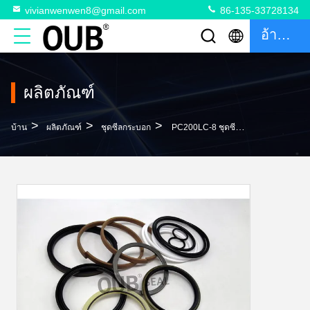
vivianwenwen8@gmail.com
86-135-33728134
อ้างอิง
ผลิตภัณฑ์
>
>
>
บ้าน
ผลิตภัณฑ์
ชุดซีลกระบอก
PC200LC-8 ชุดซีลถังแขนบูม 707-98-46280 ชุดซ่อม 707-98-48610 กระบอกไฮดรอลิก 707-98-39610