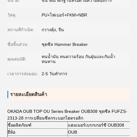
ขนาด:
ขนาดมาตรฐานหรือตามความต้องการ
วัสดุ:
PU+ไฟเบอร์+FKM+NBR
สถานที่กำเนิด:
กวางตุ้ง, จีน
ชื่อชิ้นส่วน:
ชุดซีล Hammer Breaker
ทนน้ำมัน ทนความร้อน กันฝุ่นและกันน้ำ
คุณสมบัติ:
ทนทาน
เวลาการส่งมอบ:
2-5 วันทำการ
รายละเอียดสินค้า
OKADA OUB TOP OU Series Breaker OUB308 ชุดซีล FUFZS-
2313-28 การเปลี่ยนซีลกระบอกไฮดรอลิก
ชื่อผลิตภัณฑ์
แฮมเมอร์เบรกเกอร์ซี OUB308
ยี่ห้อ
OUB