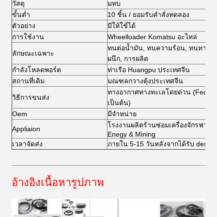
วัสดุ
มทบ
ขั้นต่ำ
10 ชิ้น / ยอมรับคำสั่งทดลอง
ตัวอย่าง
มีให้ใช้ได้
การใช้งาน
Wheelloader Komatsu อะไหล่
ทนต่อน้ำมัน, ทนความร้อน, ทนทาน, 
ลักษณะเฉพาะ
ผนึก, การผลิต
กำลังโหลดพอร์ต
ท่าเรือ Huangpu ประเทศจีน
สถานที่เดิม
มณฑลกวางตุ้งประเทศจีน
ทางอากาศทางทะเลโดยด่วน (FedEx,
วิธีการขนส่ง
เป็นต้น)
Oem
มีจำหน่าย
โรงงานผลิตร้านซ่อมเครื่องจักรฟาร์ม
Appliaion
Enegy & Mining
เวลาจัดส่ง
ภายใน 5-15 วันหลังจากได้รับ despo
อ้างอิงเนื้อหารูปภาพ