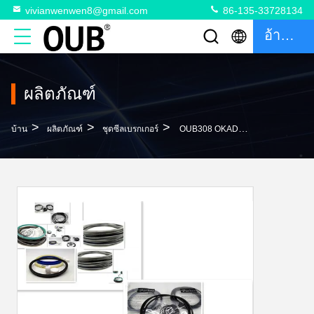
vivianwenwen8@gmail.com
86-135-33728134
อ้างอิง
ผลิตภัณฑ์
>
>
>
บ้าน
ผลิตภัณฑ์
ชุดซีลเบรกเกอร์
OUB308 OKADA Breaker Seal Kit FUFZS-2313-28 การเปลี่ยนซีลกระบอกไฮดรอลิก