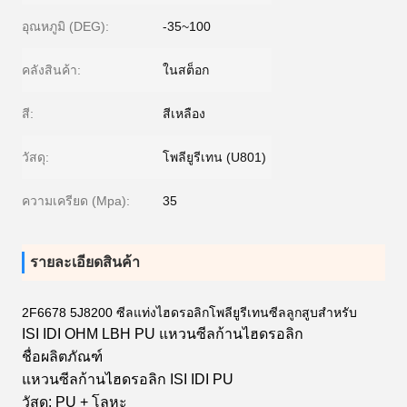
อุณหภูมิ (DEG):
-35~100
คลังสินค้า:
ในสต็อก
สี:
สีเหลือง
วัสดุ:
โพลียูรีเทน (U801)
ความเครียด (Mpa):
35
รายละเอียดสินค้า
2F6678 5J8200 ซีลแท่งไฮดรอลิกโพลียูรีเทนซีลลูกสูบสำหรับ
ISI IDI OHM LBH PU แหวนซีลก้านไฮดรอลิก
ชื่อผลิตภัณฑ์
แหวนซีลก้านไฮดรอลิก ISI IDI PU
วัสดุ: PU + โลหะ