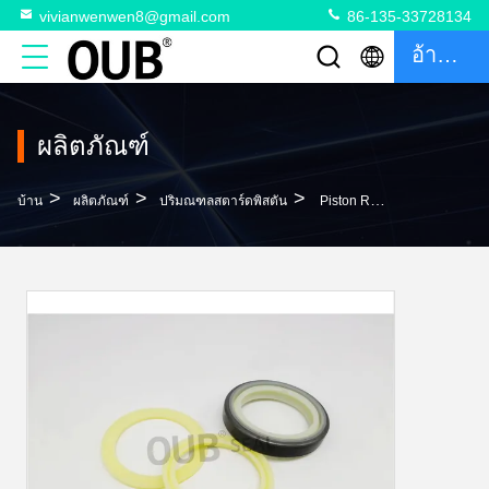
vivianwenwen8@gmail.com
86-135-33728134
อ้างอิง
ผลิตภัณฑ์
>
>
>
บ้าน
ผลิตภัณฑ์
ปริมณฑลสตาร์ดพิสตัน
Piston Rod Seals 2F6678 5J8200 ซีลแท่งไฮดรอลิกโพลียูรีเทน