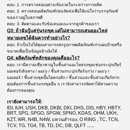
ตอบ: 1. การตรวจสอบอย่างเข้มงวดในระหว่างการผลิต
ตอบ: 2. ตรวจสอบผลิตภัณฑ์ก่อนจัดส่งเพื่อให้แน่ใจว่าบรรจุภัณฑ์
ของเราอยู่ในสภาพดี
ตอบ: 3. ติดตามและรับข้อเสนอแนะจากลูกค้าของเรา
Q3: ถ้าฉันรู้แค่รุ่นรถขุด แต่ไม่สามารถเสนออะไหล่
หมายเลขได้ฉันควรทำอย่างไร?
ตอบ: ถ้าเป็นไปได้คุณสามารถส่งรูปภาพผลิตภัณฑ์เก่าแผ่นป้ายหรือ
ขนาดเพื่อเป็นข้อมูลอ้างอิงได้
Q4: ผลิตภัณฑ์หลักของคุณคืออะไร?
ตอบ: เรามีความเชี่ยวชาญในชิ้นส่วนอะไหล่รถขุดเช่นกระปุกเกียร์
มอเตอร์เดินทาง / ass'y / ชิ้นส่วนกระปุกเกียร์แกว่ง / ass'y /
มอเตอร์ / ชิ้นส่วนชุดปั๊มไฮดรอลิก / ชิ้นส่วนและชิ้นส่วนเกียร์หาก
คุณต้องการชิ้นส่วนรถขุดอื่น ๆ เรายังสามารถจัดหาได้ตามความ
ต้องการของคุณ
เรายังสามารถให้:
IDI, IUH, USH, DKB, DKBI, DKI, DHS, DIS, HBY, HBTY,
BRT, SPG, SPGO, SPGW, SPNO, KDAS, OHM, UKH,
KZT, WR, N4B, N4W, แหวนสำรอง, O RING , TC, TCN,
TCV, TG, TG4, TB, TD, DC, DB, QLFT ......