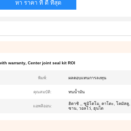
หา ราคา ที่ ดี ที่สุด
with warranty
,
Center joint seal kit ROI
พิมพ์:
ผลตอบแทนการลงทุน
คุณสมบัติ:
ทนน้ำมัน
ฮิตาชิ ,, ซูมิโตโม, คาโตะ, โคมัสตู, 
แอพลิออน:
ซาน, วอลโว่, ฮุนได