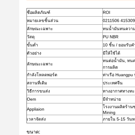
ชื่อผลิตภัณฑ์
ROI
หมายเลขชิ้นส่วน
0211506 41530
ลักษณะเฉพาะ
ทนน้ำมันทนควา
วัสดุ
PU NBR
ขั้นต่ำ
10 ชิ้น / ยอมรับค
ตัวอย่าง
มีให้ใช้ได้
ทนต่อน้ำมัน, ทน
ลักษณะเฉพาะ
การผลิต
กำลังโหลดพอร์ต
ท่าเรือ Huangpu
สถานที่เดิม
ประเทศจีน
วิธีการขนส่ง
ทางอากาศทางทะเ
Oem
มีจำหน่าย
โรงงานผลิตร้านซ่
Appliaion
Mining
เวลาจัดส่ง
ภายใน 5-15 วันหล
ขนาด: