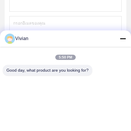
Vivian
ส่ง
5:50 PM
Good day, what product are you looking for?
GUANGZHOU OPAL MACHINERY PARTS
OPERATION DEPARTMENT
vivianwenwen8@gmail.com
86-135-33728134