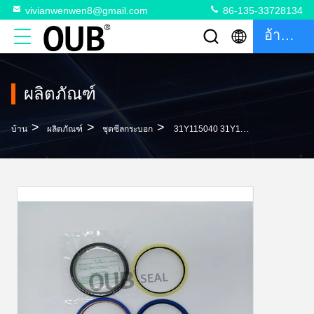
vivianwenwen8@gmail.com
86-135-33728134
อ้างอิง
ผลิตภัณฑ์
>
>
>
บ้าน
ผลิตภัณฑ์
ชุดซีลกระบอก
31Y115040 31Y119090 HYUNDAI BOOM ARM BUCKET ชุดซีลกระบอก