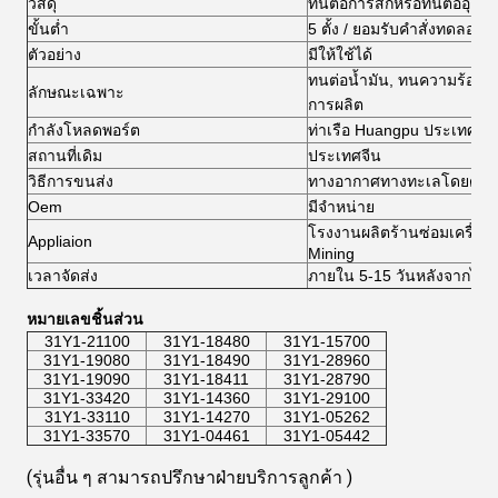
วัสดุ
ทนต่อการสึกหรอทนต่ออุณหภู
ขั้นต่ำ
5 ตั้ง / ยอมรับคำสั่งทดลอง
ตัวอย่าง
มีให้ใช้ได้
ทนต่อน้ำมัน, ทนความร้อน,
ลักษณะเฉพาะ
การผลิต
กำลังโหลดพอร์ต
ท่าเรือ Huangpu ประเทศจีน
สถานที่เดิม
ประเทศจีน
วิธีการขนส่ง
ทางอากาศทางทะเลโดยด่วน 
Oem
มีจำหน่าย
โรงงานผลิตร้านซ่อมเครื่อง
Appliaion
Mining
เวลาจัดส่ง
ภายใน 5-15 วันหลังจากได้ร
หมายเลขชิ้นส่วน
31Y1-21100
31Y1-18480
31Y1-15700
31Y1-19080
31Y1-18490
31Y1-28960
31Y1-19090
31Y1-18411
31Y1-28790
31Y1-33420
31Y1-14360
31Y1-29100
31Y1-33110
31Y1-14270
31Y1-05262
31Y1-33570
31Y1-04461
31Y1-05442
(รุ่นอื่น ๆ สามารถปรึกษาฝ่ายบริการลูกค้า
 )