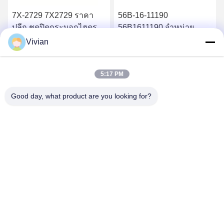
7X-2729 7X2729 ราคา
56B-16-11190
ปลีก ชุดปิดกระบอกไฮดรอ
56B1611190 จําหน่าย
ลิก 826B
อะไหล่คุณภาพสูง เครื่อง
Vivian
กรองน้ํามันไฮดรอลิก
หา ราคา ที่ ดี ที่สุด
หา ราคา ที่ ดี ที่สุด
HM400-2 HM350-2
5:17 PM
Good day, what product are you looking for?
GUANGZHOU OPAL MACHINERY PARTS
OPERATION DEPARTMENT
vivianwenwen8@gmail.com
86-135-33728134
NO.212, Zhu ji rode, Tian He Distric, Guangzhou, China